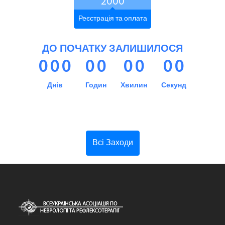
2000
Реєстрація та оплата
ДО ПОЧАТКУ ЗАЛИШИЛОСЯ
0
0
0
0
0
0
0
0
0
Днів
Годин
Хвилин
Секунд
Всі Заходи