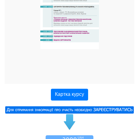
Картка курсу
UAH