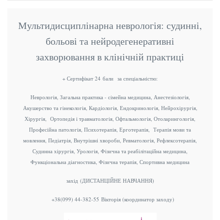
Мультидисциплінарна неврологія: судинні,
больові та нейродегенеративні
захворювання в клінічній практиці
+ Сертифікат 24 бали за спеціальністю:
Неврологія, Загальна практика - сімейна медицина, Анестезіологія,
Акушерство та гінекологія, Кардіологія, Ендокринологія, Нейрохірургія,
Хірургія, Ортопедія і травматологія, Офтальмологія, Отоларингологія,
Професійна патологія, Психотерапія, Ерготерапія, Терапія мови та
мовлення, Педіатрія, Внутрішні хвороби, Ревматологія, Рефлексотерапія,
Судинна хірургія, Урологія, Фізична та реабілітаційна медицина,
Функціональна діагностика, Фізична терапія, Спортивна медицина
захід (ДИСТАНЦІЙНЕ НАВЧАННЯ)
+38(099) 44-382-55 Вікторія (координатор заходу)