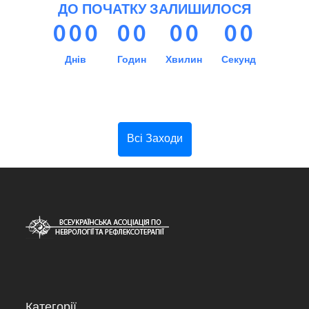
ДО ПОЧАТКУ ЗАЛИШИЛОСЯ
0
0
0
0
0
0
0
0
0
Днів
Годин
Хвилин
Секунд
Всі Заходи
Категорії