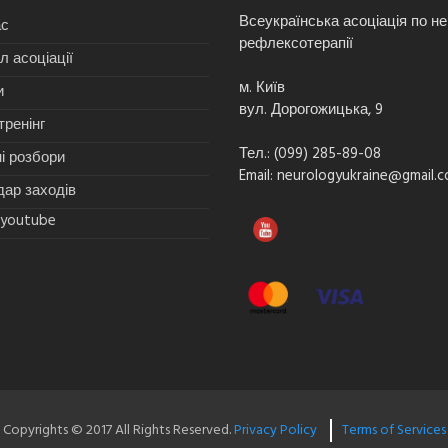
Всеукраїнська асоціація по нев
ас
рефлексотерапії
 асоціації
м. Київ
и
вул. Дорогожицька, 9
тренінг
Тел.: (099) 285-89-08
ні розбори
Email:
neurologyukraine@gmail.
ар заходів
 youtube
Copyrights © 2017 All Rights Reserved.
Privacy Policy
Terms of Services