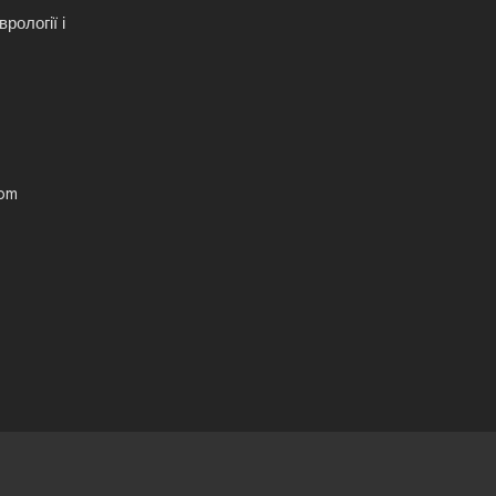
рології і
com