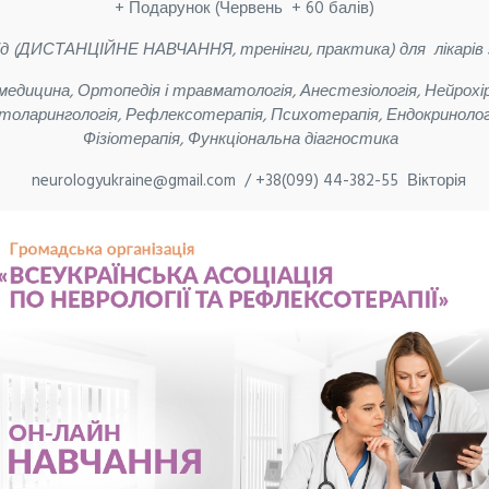
+ Подарунок (Червень + 60 балів)
ахід (ДИСТАНЦІЙНЕ НАВЧАННЯ,
тренінги, практика) для
лікарів
едицина, Ортопедія і травматологія, Анестезіологія, Нейрохірур
Отоларингологія, Рефлексотерапія, Психотерапія, Ендокринологі
Фізіотерапія, Функціональна діагностика
neurologyukraine@gmail.com /
+38(099) 44-382-55 Вікторія