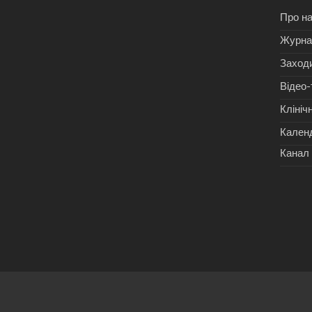
Про н
Журнал
Заход
Відео-
Клініч
Календ
Канал