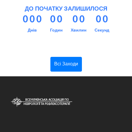
ДО ПОЧАТКУ ЗАЛИШИЛОСЯ
0
0
0
0
0
0
0
0
0
Днів
Годин
Хвилин
Секунд
Всі Заходи