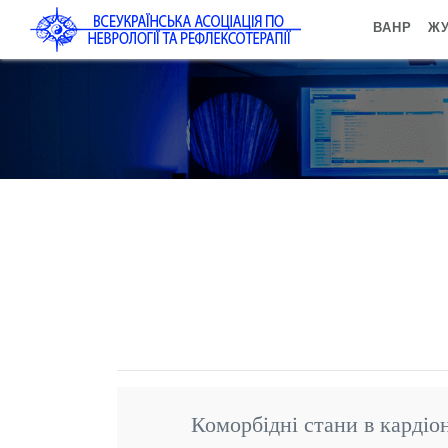
ВАНР
ЖУ
Коморбідні стани в кардіо