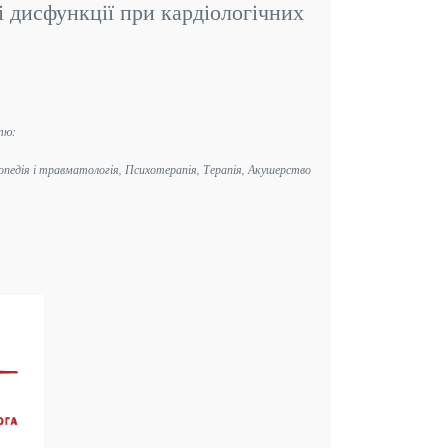
ні дисфункції при кардіологічних
стю:
топедія і травматологія, Психотерапія, Терапія, Акушерство