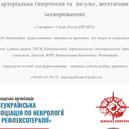
артеріальна гіпертензія та інсульт, вегетатив
захворюваннях
+ Сертифікат 12 балів (Реєстр БПР МОЗ)
хід (дитсанційна форма навчання, тренінги та практика) для
лікарів за спеціальні
іологія, Судинна хірургія, ЗПСМ, Ендокринологія, Офтальмологія, Отоларингологія, Ор
і гінекологія, Урологія, ФРМ, Функціональна діагностика, Фізіотерапія
запрошуємо на захід, очна форма навчання
(тренінги, клінічні розбори, практика)
+38(099) 44-382-55
neurologyukraine@gmail.com